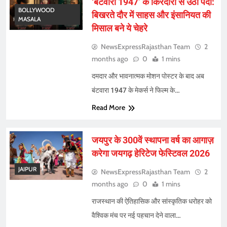
‘बंटवारा 1947’ के किरदारों से उठा पर्दा:
BOLLYWOOD
बिखरते दौर में साहस और इंसानियत की
MASALA
मिसाल बने ये चेहरे
NewsExpressRajasthan Team
2
months ago
0
1 mins
दमदार और भावनात्मक मोशन पोस्टर के बाद अब
बंटवारा 1947 के मेकर्स ने फिल्म के…
Read More
जयपुर के 300वें स्थापना वर्ष का आगाज़
करेगा जयगढ़ हेरिटेज फेस्टिवल 2026
JAIPUR
NewsExpressRajasthan Team
2
months ago
0
1 mins
राजस्थान की ऐतिहासिक और सांस्कृतिक धरोहर को
वैश्विक मंच पर नई पहचान देने वाला…