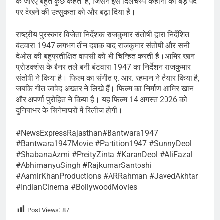
के जरिए बहुत कुछ कहता है, जिसने इस दिलचस्प कहानी को बड़े पर्दे
पर देखने की उत्सुकता को और बढ़ा दिया है।
राष्ट्रीय पुरस्कार विजेता निर्देशक राजकुमार संतोषी द्वारा निर्देशित
बंटवारा 1947 लगभग तीन दशक बाद राजकुमार संतोषी और सनी
देओल की बहुप्रतीक्षित वापसी को भी चिन्हित करती है।आमिर खान
प्रोडक्शंस के बैनर तले बनी बंटवारा 1947 का निर्देशन राजकुमार
संतोषी ने किया है। फिल्म का संगीत ए. आर. रहमान ने तैयार किया है,
जबकि गीत जावेद अख्तर ने लिखे हैं। फिल्म का निर्माण आमिर खान
और अपर्णा पुरोहित ने किया है। यह फिल्म 14 अगस्त 2026 को
दुनियाभर के सिनेमाघरों में रिलीज होगी।
#NewsExpressRajasthan#Bantwara1947
#Bantwara1947Movie #Partition1947 #SunnyDeol
#ShabanaAzmi #PreityZinta #KaranDeol #AliFazal
#AbhimanyuSingh #RajkumarSantoshi
#AamirKhanProductions #ARRahman #JavedAkhtar
#IndianCinema #BollywoodMovies
Post Views:
87