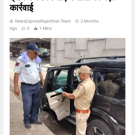
कार्रवाई
NewsExpressRajasthan Team
2 Months
Ago
0
1 Mins