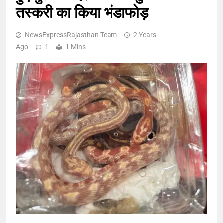
तस्करी का किया भंडाफोड़
NewsExpressRajasthan Team
2 Years
Ago
1
1 Mins