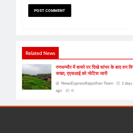
Related News
रणथम्भौर में कचरे पर दिखे सांभर के बाद वन व
सख्त, एएसआई को नोटिस जारी
NewsExpressRajasthan Team
2 days
ago
0