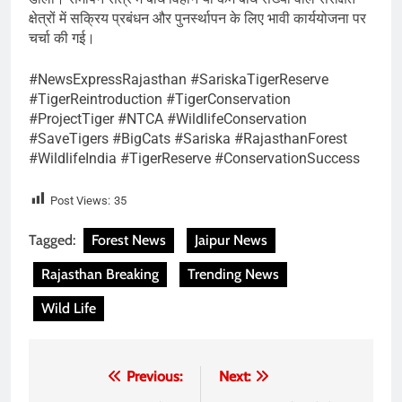
क्षेत्रों में सक्रिय प्रबंधन और पुनर्स्थापन के लिए भावी कार्ययोजना पर
चर्चा की गई।
#NewsExpressRajasthan #SariskaTigerReserve
#TigerReintroduction #TigerConservation
#ProjectTiger #NTCA #WildlifeConservation
#SaveTigers #BigCats #Sariska #RajasthanForest
#WildlifeIndia #TigerReserve #ConservationSuccess
Post Views:
35
Tagged:
Forest News
Jaipur News
Rajasthan Breaking
Trending News
Wild Life
Post
Previous:
Next: