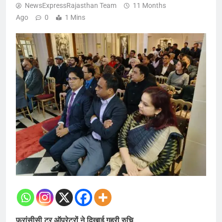
NewsExpressRajasthan Team
11 Months
Ago
0
1 Mins
फ्रांसीसी टूर ऑपरेटरों ने दिखाई गहरी रुचि