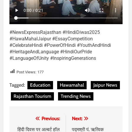
#NewsExpressRajasthan #HindiDiwas2025
#HawaMahalJaipur #EssayCompetition
#CelebrateHindi #PowerOfHindi #YouthAndHindi
#HeritageAndLanguage #HindiOurPride
#LanguageOfUnity #InspiringGenerations
Post Views:
177
Tagged:
Education
Hawamahal
Jaipur News
Rajasthan Tourism
Trending News
Post
Previous:
Next:
navigation
हिंदी दिवस पर अल्बर्ट हॉल
पद्मश्री पं. ऋत्विक