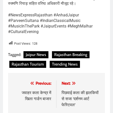
रुक्मणि रियाड़ सहित वरिष्ठ अधिकारी मौजूद रहे।
#NewsExpressRajasthan #AnhadJaipur
#ParveenSultana #IndianClassicalMusic
#MusicInThePark #JaipurEvents #MeghMalhar
#CulturalEvening
Post Views:
128
Tagged:
Jaipur News
Rajasthan Breaking
Rajasthan Tourism
Trending News
Post
Previous:
Next:
navigation
जवाहर कला केन्द्र में
पिछवाई कला की झलकियों
खिला गार्डन बाजार
से सजा ‘दर्शनम आर्ट
फेस्टिवल’