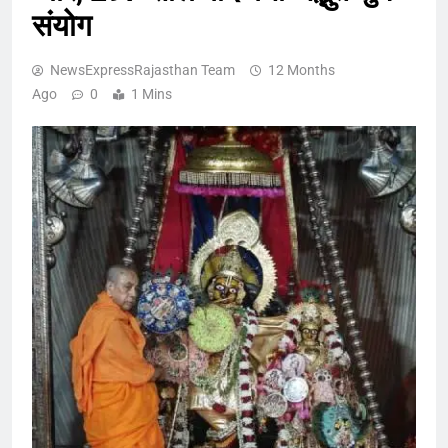
संयोग
NewsExpressRajasthan Team
12 Months
Ago
0
1 Mins