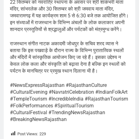
22 सितम्बर को नवरात्रि स्थापना के अवसर पर श्री शाकंभरी माता
मंदिर, सांभरलेक और 30 सितम्बर को श्री जमवाय माता मंदिर,
जमवारामगढ़ में यह कार्यक्रम शाम 5 से 6:30 बजे तक आयोजित होंगे।
इन संध्याओं में राजस्थान के विभिन्न अंचलों के लोक कलाकार अपनी
शानदार प्रस्तुतियों से श्रद्धालुओं और पर्यटकों को मंत्रमुग्ध करेंगे।
राजस्थान संगीत नाटक अकादमी जोधपुर के सचिव शरद व्यास ने
बताया कि इस पखवाड़े के दौरान राज्य के विभिन्न पुरातात्विक स्थलों
और मंदिरों में सांस्कृतिक आयोजन किए जा रहे हैं। इसका उद्देश्य न
केवल लोक कला और संस्कृति को बढ़ावा देना है बल्कि इन स्थलों को
पर्यटन के मानचित्र पर प्रमुख स्थान दिलाना भी है।
#NewsExpressRajasthan #RajasthanCulture
#CulturalEvening #NavratriCelebration #IndianFolkArt
#TempleTourism #IncredibleIndia #RajasthanTourism
#FolkPerformances #SpiritualTourism
#CulturalFestival #TrendingNewsRajasthan
#BreakingNewsRajasthan
Post Views:
229