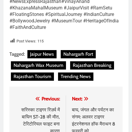
#NewsExpressRajasthan#VinayAnand
#KhazanaMahalMuseum #JaipurVisit #RamSetu
#FloatingStones #SpiritualJourney #IndianCulture
#BollywoodJewelry #MuseumTour #HeritageOfIndia
#FaithAndCulture
Post Views:
115
Tagged:
Jaipur News
Nahargarh Fort
Nahargarh Wax Museum
Rajasthan Breaking
Rajasthan Tourism
Trending News
Post
Previous:
Next:
navigation
सरिस्का टाइगर रिज़र्व में
बाघ, जंगल और पर्यटन का
बाघिन ST-28 की मौत,
संगम: अलवर टाइगर
टेरिटोरियल फाइट बना
इंटरनेशनल हॉफ मैराथन 8
कारण
फरवरी को