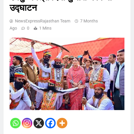
उद्घाटन
NewsExpressRajasthan Team
7 Months
Ago
0
1 Mins