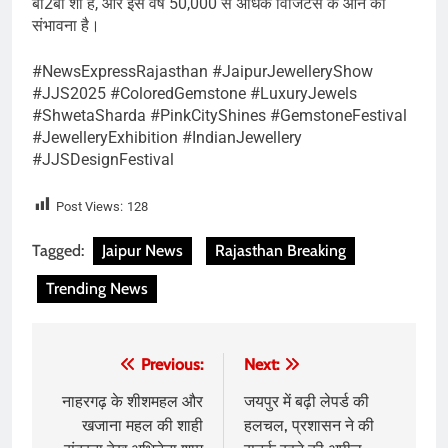
बी2बी शो है, और इस वर्ष 50,000 से अधिक विजिटर्स के आने की
संभावना है।
#NewsExpressRajasthan #JaipurJewelleryShow
#JJS2025 #ColoredGemstone #LuxuryJewels
#ShwetaSharda #PinkCityShines #GemstoneFestival
#JewelleryExhibition #IndianJewellery
#JJSDesignFestival
Post Views:
128
Tagged:
Jaipur News
Rajasthan Breaking
Trending News
Post
Previous:
Next:
navigation
नाहरगढ़ के शीशमहल और
जयपुर में बढ़ी लेपर्ड की
खजाना महल की शाही
हलचल, प्रशासन ने की