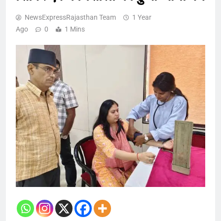
NewsExpressRajasthan Team
1 Year
Ago
0
1 Mins