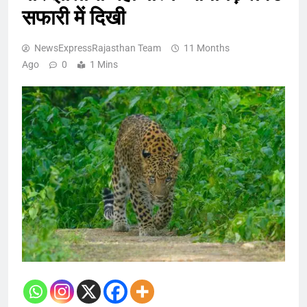
सफारी में दिखी
NewsExpressRajasthan Team
11 Months
Ago
0
1 Mins