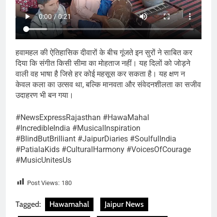
हवामहल की ऐतिहासिक दीवारों के बीच गूंजते इन सुरों ने साबित कर
दिया कि संगीत किसी सीमा का मोहताज नहीं। यह दिलों को जोड़ने
वाली वह भाषा है जिसे हर कोई महसूस कर सकता है। यह क्षण न
केवल कला का उत्सव था, बल्कि मानवता और संवेदनशीलता का सजीव
उदाहरण भी बन गया।
#NewsExpressRajasthan #HawaMahal
#IncredibleIndia #MusicalInspiration
#BlindButBrilliant #JaipurDiaries #SoulfulIndia
#PatialaKids #CulturalHarmony #VoicesOfCourage
#MusicUnitesUs
Post Views:
180
Tagged:
Hawamahal
Jaipur News