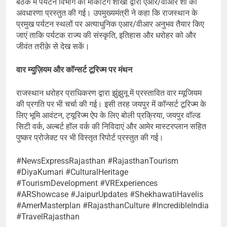
बैठक में पर्यटन विभाग की मार्केटिंग शाखा द्वारा एआर/वीआर शो की
अवधारणा प्रस्तुत की गई। उपमुख्यमंत्री ने कहा कि राजस्थान के
प्रमुख पर्यटन स्थलों पर अत्याधुनिक एआर/वीआर अनुभव तैयार किए
जाएं ताकि पर्यटक राज्य की संस्कृति, इतिहास और धरोहर को और
जीवंत तरीक़े से देख सकें।
वार म्युज़ियम और कॉन्सर्ट टूरिज्म पर मंथन
राजस्थान धरोहर प्राधिकरण द्वारा झुंझुनू में प्रस्तावित वार म्यूजियम
की प्रगति पर भी चर्चा की गई। इसी तरह जयपुर में कॉन्सर्ट टूरिज्म के
लिए भूमि आवंटन, ट्यूरिज्म ऐप के लिए बोली प्रक्रिया, जयपुर वॉल्ड
सिटी वर्क, अल्बर्ट हॉल वर्क की निविदाएं और आमेर मास्टरप्लान सहित
पुष्कर प्रोजेक्ट पर भी विस्तृत रिपोर्ट प्रस्तुत की गई।
#NewsExpressRajasthan #RajasthanTourism
#DiyaKumari #CulturalHeritage
#TourismDevelopment #VRExperiences
#ARShowcase #JaipurUpdates #ShekhawatiHavelis
#AmerMasterplan #RajasthanCulture #IncredibleIndia
#TravelRajasthan