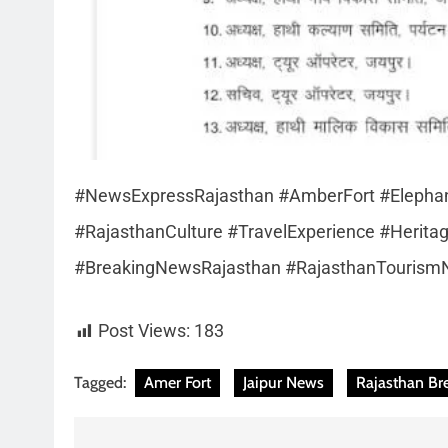
#NewsExpressRajasthan #AmberFort #Elephant
#RajasthanCulture #TravelExperience #Herit
#BreakingNewsRajasthan #RajasthanTouris
Post Views:
183
Tagged:
Amer Fort
Jaipur News
Rajasthan Br