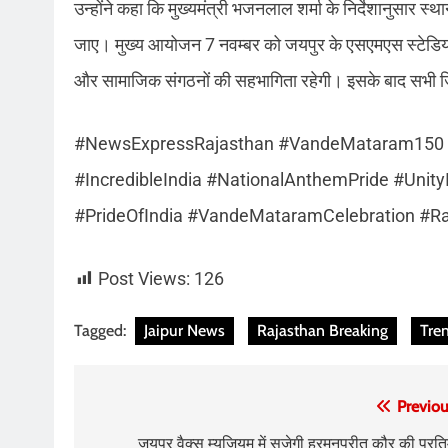
उन्होंने कहा कि मुख्यमंत्री भजनलाल शर्मा के निर्देशानुसार
जाए। मुख्य आयोजन 7 नवम्बर को जयपुर के एसएमएस स्टेडियम 
और सामाजिक संगठनों की सहभागिता रहेगी। इसके बाद सभी जिलों मे
#NewsExpressRajasthan #VandeMataram150 #S
#IncredibleIndia #NationalAnthemPride #UnityI
#PrideOfIndia #VandeMataramCelebration #R
Post Views:
126
Tagged:
Jaipur News
Rajasthan Breaking
Tre
Post
Previou
navigation
जयपुर वैक्स म्यूजियम में सजेगी हरमनप्रीत कौर की प्रति