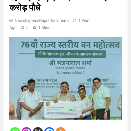
करोड़ पौधे
NewsExpressRajasthan Team
1 Year
Ago
0
1 Mins