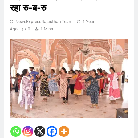
रहा रु-ब-रु
NewsExpressRajasthan Team
1 Year
Ago
0
1 Mins