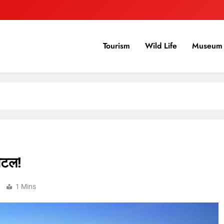
Tourism
Wild Life
Museum 
ोटल!
1 Mins