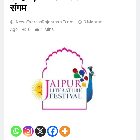
संगम
NewsExpressRajasthan Team
9 Months
Ago
0
1 Mins