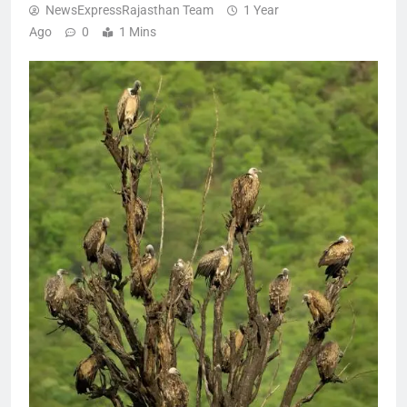
NewsExpressRajasthan Team
1 Year
Ago
0
1 Mins