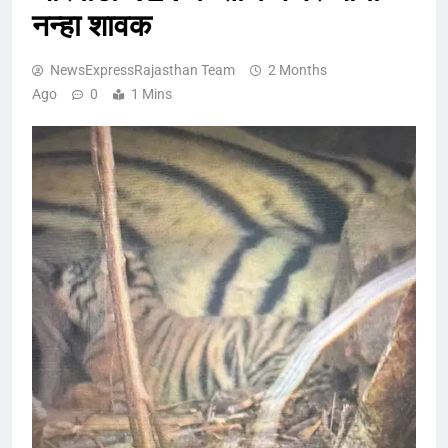
नन्हा शावक
NewsExpressRajasthan Team
2 Months
Ago
0
1 Mins