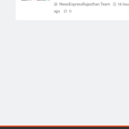
NewsExpressRajasthan Team
16 hou
ago
0