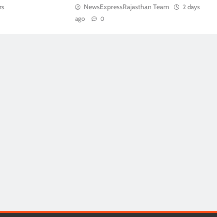
NewsExpressRajasthan Team
rs
2 days
ago
0