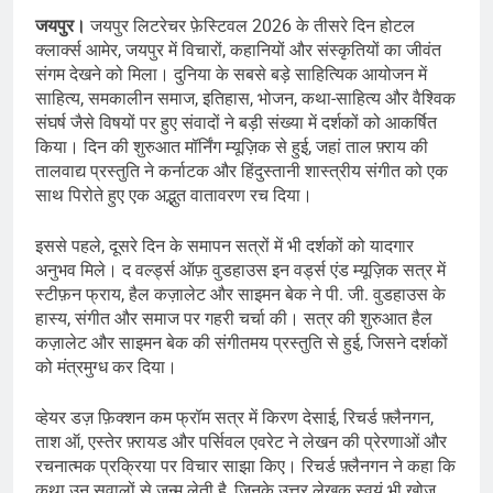
जयपुर।
जयपुर लिटरेचर फ़ेस्टिवल 2026 के तीसरे दिन होटल
क्लार्क्स आमेर, जयपुर में विचारों, कहानियों और संस्कृतियों का जीवंत
संगम देखने को मिला। दुनिया के सबसे बड़े साहित्यिक आयोजन में
साहित्य, समकालीन समाज, इतिहास, भोजन, कथा-साहित्य और वैश्विक
संघर्ष जैसे विषयों पर हुए संवादों ने बड़ी संख्या में दर्शकों को आकर्षित
किया। दिन की शुरुआत मॉर्निंग म्यूज़िक से हुई, जहां ताल फ़्राय की
तालवाद्य प्रस्तुति ने कर्नाटक और हिंदुस्तानी शास्त्रीय संगीत को एक
साथ पिरोते हुए एक अद्भुत वातावरण रच दिया।
इससे पहले, दूसरे दिन के समापन सत्रों में भी दर्शकों को यादगार
अनुभव मिले। द वर्ल्ड्स ऑफ़ वुडहाउस इन वर्ड्स एंड म्यूज़िक सत्र में
स्टीफ़न फ्राय, हैल कज़ालेट और साइमन बेक ने पी. जी. वुडहाउस के
हास्य, संगीत और समाज पर गहरी चर्चा की। सत्र की शुरुआत हैल
कज़ालेट और साइमन बेक की संगीतमय प्रस्तुति से हुई, जिसने दर्शकों
को मंत्रमुग्ध कर दिया।
व्हेयर डज़ फ़िक्शन कम फ्रॉम सत्र में किरण देसाई, रिचर्ड फ़्लैनगन,
ताश ऑ, एस्तेर फ़्रायड और पर्सिवल एवरेट ने लेखन की प्रेरणाओं और
रचनात्मक प्रक्रिया पर विचार साझा किए। रिचर्ड फ़्लैनगन ने कहा कि
कथा उन सवालों से जन्म लेती है, जिनके उत्तर लेखक स्वयं भी खोज