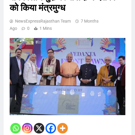
को किया मंत्रमुग्ध
NewsExpressRajasthan Team
7 Months
Ago
0
1 Mins