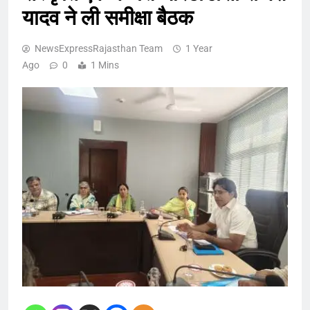
यादव ने ली समीक्षा बैठक
NewsExpressRajasthan Team
1 Year
Ago
0
1 Mins