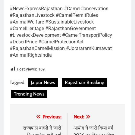
#NewsExpressRajasthan #CamelConservation
#RajasthanLivestock #CamelPermitRules
#AnimalWelfare #SustainableLivestock
#CamelHeritage #RajasthanGovernment
#LivestockDevelopment #CamelTransportPolicy
#DesertPride #CamelProtectionAct
#RajasthanCamelMission #JorararamKumawat
#AnimalRightsIndia
Post Views:
169
Tagged:
Jaipur News
Rajasthan Breaking
Trending News
Post
Previous:
Next:
navigation
राज्यपाल बागडे ने जारी
आयोग ने जारी किया वर्ष