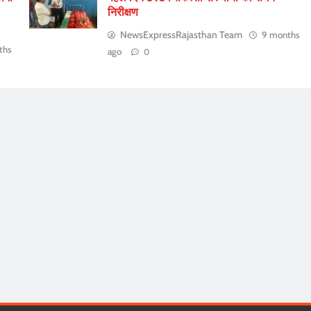
निरीक्षण
NewsExpressRajasthan Team
9 months
ths
ago
0