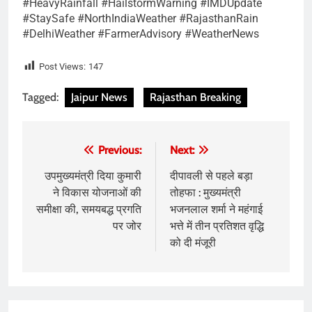
#HeavyRainfall #HailstormWarning #IMDUpdate
#StaySafe #NorthIndiaWeather #RajasthanRain
#DelhiWeather #FarmerAdvisory #WeatherNews
Post Views:
147
Tagged:
Jaipur News
Rajasthan Breaking
Post
Previous:
Next:
navigation
उपमुख्यमंत्री दिया कुमारी
दीपावली से पहले बड़ा
ने विकास योजनाओं की
तोहफा : मुख्यमंत्री
समीक्षा की, समयबद्ध प्रगति
भजनलाल शर्मा ने महंगाई
पर जोर
भत्ते में तीन प्रतिशत वृद्धि
को दी मंजूरी