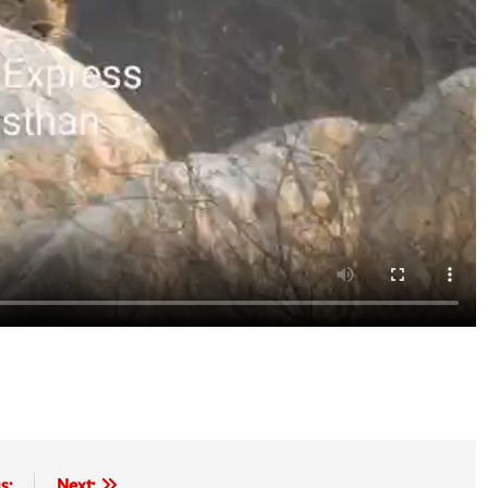
s:
Next: