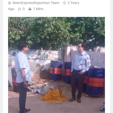
NewsExpressRajasthan Team
2 Years
Ago
0
1 Mins