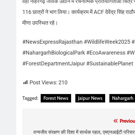
वहीं नाहरगढ़ जैविक उद्यान में रचनात्मक प्रतियोगिताओं चि
116 छात्रों ने भाग लिया। कार्यक्रम में ACF देवेंद्र सिंह
मीणा उपस्थित रहे।
#NewsExpressRajasthan #WildlifeWeek2025 #
#NahargarhBiologicalPark #EcoAwareness #Wil
#ForestDepartmentJaipur #SustainablePlanet
Post Views:
210
Tagged:
Forest News
Jaipur News
Nahargarh 
Post
Previou
navigation
वन्यजीव संरक्षण की दिशा में सार्थक पहल, एमएनआईटी परिसर म