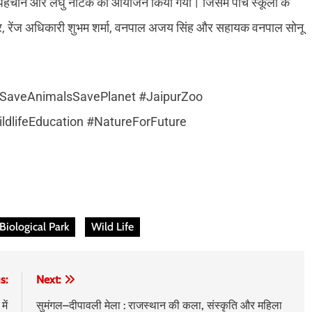
त्र पहचान और लघु नाटक का आयोजन किया गया। जिसमें पांच स्कूलों के
 राठौर, रेंज अधिकारी शुभम शर्मा, वनपाल अजय सिंह और सहायक वनपाल सोनू
SaveAnimalsSavePlanet #JaipurZoo
dlifeEducation #NatureForFuture
Biological Park
Wild Life
s:
Next:
ें
सुमंगल–दीपावली मेला : राजस्थान की कला, संस्कृति और महिला