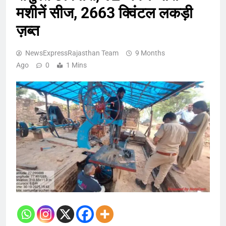
मशीनें सीज, 2663 क्विंटल लकड़ी
ज़ब्त
NewsExpressRajasthan Team
9 Months
Ago
0
1 Mins