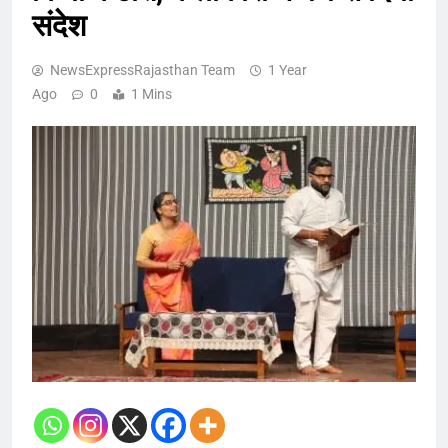
संदेश
NewsExpressRajasthan Team
1 Year
Ago
0
1 Mins