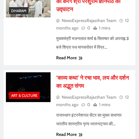
को करेंगे श्री परशुराम ज्ञानपीठ का
उद्घाटन
DHARAM
NewsExpressRajasthan Team
12
months ago
0
1 mins
मुख्यमंत्री भजनलाल शर्मा 6 सितम्बर को अपराह्न 3
बजे शिप्रा पथ मानसरोवर में विप्र…
Read More
‘काव्य कथा’ ने रचा भाव, लय और दर्शन
का अद्भुत संगम
ART & CULTURE
NewsExpressRajasthan Team
12
months ago
0
1 mins
राजस्थान इंटरनेशनल सेंटर का मुख्य सभागार
भारतीय शास्त्रीय नृत्य भरतनाट्यम की…
Read More